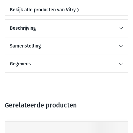
Bekijk alle producten van Vitry
Beschrijving
Samenstelling
Gegevens
Gerelateerde producten
Druk op om naar carrouselnavigatie te gaan
Navigeren door de elementen van de carrousel is mogelijk me
Druk om carrousel over te slaan