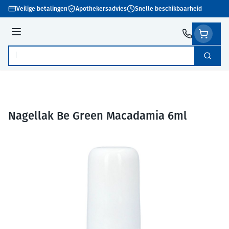
Ga naar de inhoud
Veilige betalingen
Apothekersadvies
Snelle beschikbaarheid
Menu
Zoek
Product, merk, categorie...
Nagellak Be Green Macadamia 6ml