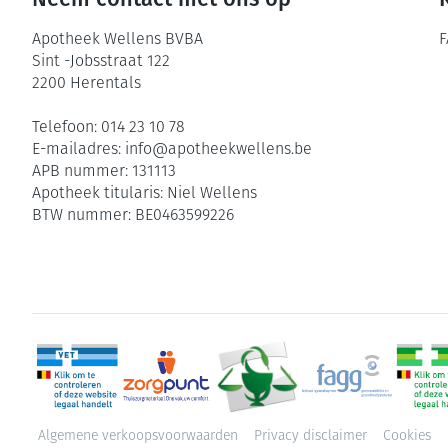
Apotheek Wellens BVBA
F
Sint -Jobsstraat 122
2200
Herentals
Telefoon:
014 23 10 78
E-mailadres:
info@
apotheekwellens.be
APB nummer:
131113
Apotheek titularis:
Niel Wellens
BTW nummer:
BE0463599226
Algemene verkoopsvoorwaarden
Privacy disclaimer
Cookies