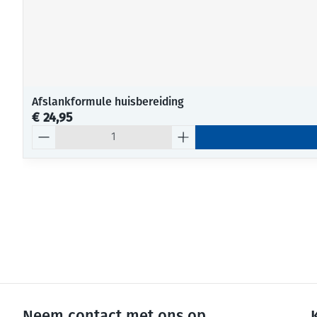
Afslankformule huisbereiding
€ 24,95
Aantal
Neem contact met ons op