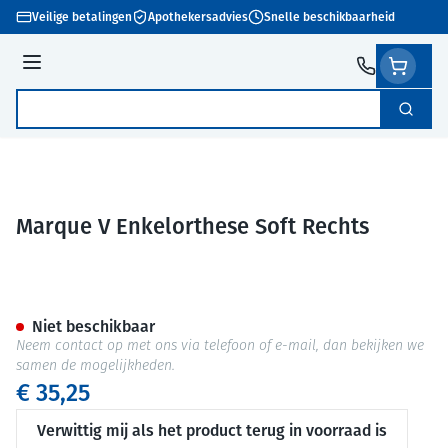
Ga naar de inhoud
Veilige betalingen
Apothekersadvies
Snelle beschikbaarheid
Menu
Zoek
Product, merk, categorie...
Marque V Enkelorthese Soft Rechts
Marque V Enkelorthese Soft R
Niet beschikbaar
Neem contact op met ons via telefoon of e-mail, dan bekijken we
samen de mogelijkheden.
€ 35,25
Verwittig mij als het product terug in voorraad is