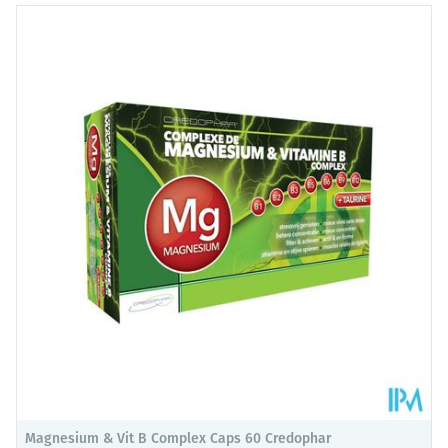
332
Lengte
65 mm
Magnesiumascorbaat
mg
Diepte
116 mm
298.8
Waarvan vitamine C
mg
Hoeveelheid
250
Verpakking
33.2
Waarvan magnesium
8.8%
mg
Vegan, Vegetarisch, Zonder
Dieetbeperkingen
allergenen
Bioflavonoïden (quercetine,
10
hesperidine, catechine)
mg
Kamertemperatuur (15°C -
Behoud
25°C)
Magnesium & Vit B Complex Caps 60 Credophar