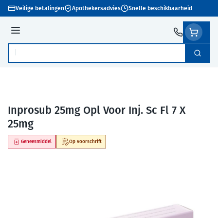
Ga naar de inhoud
Veilige betalingen
Apothekersadvies
Snelle beschikbaarheid
Menu
Zoek
Product, merk, categorie...
Inprosub 25mg Opl Voor Inj. Sc Fl 7 X
25mg
Geneesmiddel
Op voorschrift