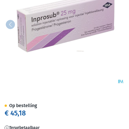
Inprosub 25mg Opl Voor Inj. S
Op bestelling
€ 45,18
Terugbetaalbaar