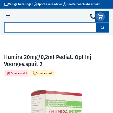
Ga naar de inhoud
Veilige betalingen
Apothekersadvies
Snelle beschikbaarheid
Menu
Zoek
Product, merk, categorie...
Humira 20mg/0,2ml Pediat. Opl Inj
Voorgev.spuit 2
Geneesmiddel
Op voorschrift