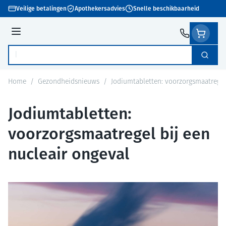
Ga naar de inhoud
Veilige betalingen
Apothekersadvies
Snelle beschikbaarheid
Menu
Zoek
Product, merk, categorie...
Home
/
Gezondheidsnieuws
/
Jodiumtabletten: voorzorgsmaatregel 
Jodiumtabletten:
voorzorgsmaatregel bij een
nucleair ongeval