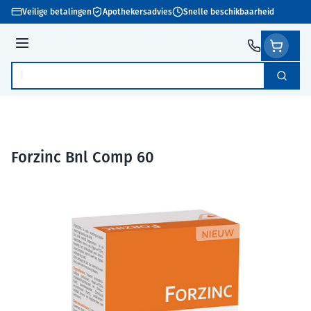
Ga naar de inhoud
Veilige betalingen
Apothekersadvies
Snelle beschikbaarheid
Menu
Zoek
Product, merk, categorie...
Forzinc Bnl Comp 60