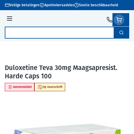
Ga naar de inhoud
Veilige betalingen
Apothekersadvies
Snelle beschikbaarheid
Menu
Zoek
Product, merk, categorie...
Duloxetine Teva 30mg Maagsapresist.
Harde Caps 100
Geneesmiddel
Op voorschrift