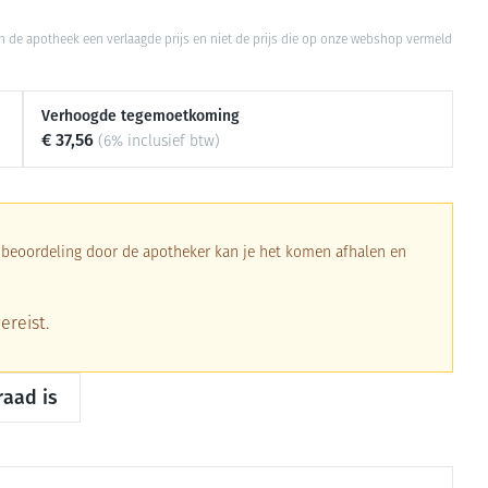
Toon meer
 in de apotheek een verlaagde prijs en niet de prijs die op onze webshop vermeld
Diagnosetesten en
Mond en keel
stress
Vlooien en teken
meetapparatuur
Oren
Zuigtabletten
Verhoogde tegemoetkoming
Alcoholtest
Oordopjes
€ 37,56
(6% inclusief btw)
Mond, muil of snavel
herapie -
en -druppels
Spray - oplossing
Bloeddrukmeter
s
Oorreiniging
Cholesteroltest
en
Oordruppels
Hartslagmeter
ulpmiddelen
a beoordeling door de apotheker kan je het komen afhalen en
Toon meer
ereist.
erming
ning en -
Hygiëne
Ergonomie
Aambeien
raad is
s
Bad en douche
Ademhaling en zuurstof
je
Badkamer