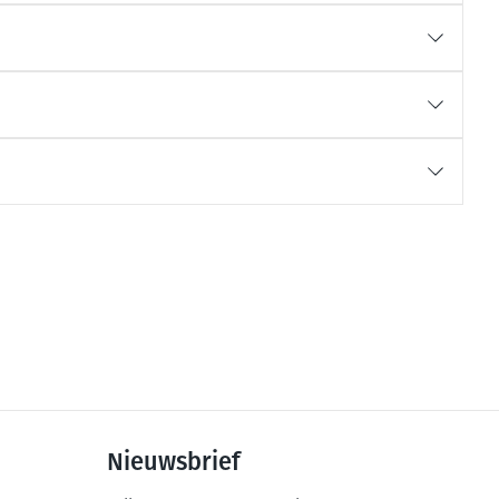
rende
Parfums en
geurproducten
CBD
Nieuwsbrief