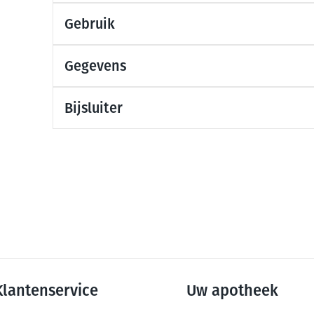
Mondmaskers
Gebruik
ging
Supplementen
Insectenwe
middelen
ssen
Gegevens
-
id
Bijsluiter
Zelfbruiner
Scheren
Klantenservice
Uw apotheek