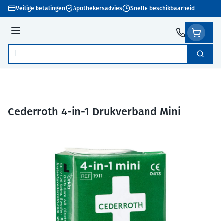
Ga naar de inhoud
Veilige betalingen
Apothekersadvies
Snelle beschikbaarheid
Menu
Zoek
Product, merk, categorie...
Cederroth 4-in-1 Drukverband Mini