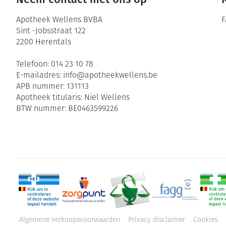
Apotheek Wellens BVBA
F
Sint -Jobsstraat 122
2200
Herentals
Telefoon:
014 23 10 78
E-mailadres:
info@
apotheekwellens.be
APB nummer:
131113
Apotheek titularis:
Niel Wellens
BTW nummer:
BE0463599226
Algemene verkoopsvoorwaarden
Privacy disclaimer
Cookies