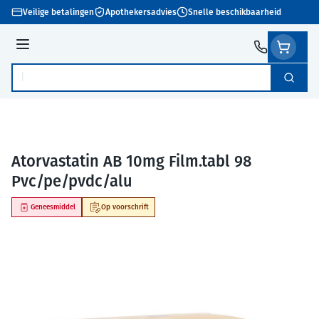
Ga naar de inhoud
Veilige betalingen
Apothekersadvies
Snelle beschikbaarheid
Menu
Zoek
Product, merk, categorie...
Atorvastatin AB 10mg Film.tabl 98
Pvc/pe/pvdc/alu
Geneesmiddel
Op voorschrift