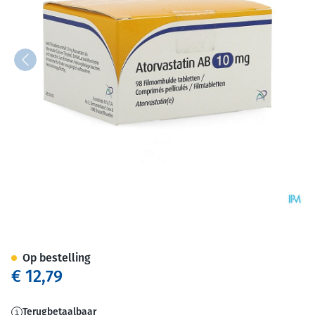
Atorvastatin AB 10mg Film.ta
Op bestelling
€ 12,79
Terugbetaalbaar