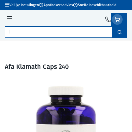
Ga naar de inhoud
Veilige betalingen
Apothekersadvies
Snelle beschikbaarheid
Menu
Zoek
Product, merk, categorie...
Afa Klamath Caps 240