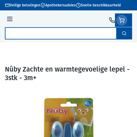
Ga naar de inhoud
Veilige betalingen
Apothekersadvies
Snelle beschikbaarheid
Menu
Zoek
Product, merk, categorie...
Nûby Zachte en warmtegevoelige lepel -
3stk - 3m+