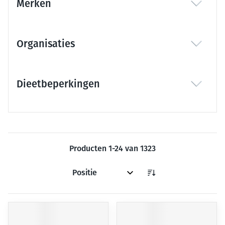
Merken
filter
Organisaties
filter
Dieetbeperkingen
filter
Producten
1
-
24
van
1323
Sorteer op: