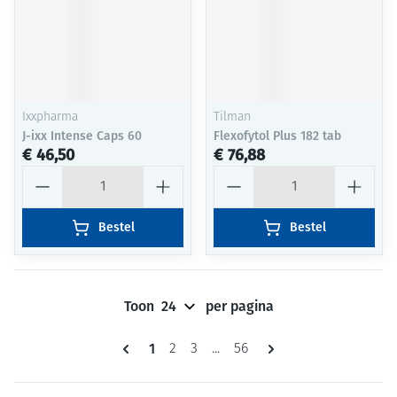
Ixxpharma
Tilman
J-ixx Intense Caps 60
Flexofytol Plus 182 tab
€ 46,50
€ 76,88
Aantal
Aantal
Bestel
Bestel
Toon
per pagina
Pagina's
U lees momenteel pagina
1
Pagina
Pagina
Pagina
2
3
...
56