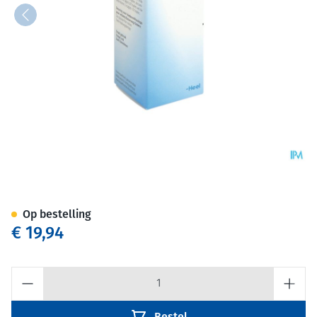
Lymphomyosot N Druppels 30
Op bestelling
€ 19,94
Aantal
Bestel