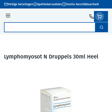
Ga naar de inhoud
Veilige betalingen
Apothekersadvies
Snelle beschikbaarheid
Menu
Zoek
Product, merk, categorie...
Lymphomyosot N Druppels 30ml Heel