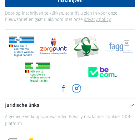
Inschrijven
Door op inschrijven te klikken, schrijft u zich in voor onze
nieuwsbrief en gaat u akkoord met onze
privacy policy
.
Juridische links
Algemene verkoopsvoorwaarden
Privacy disclaimer
Cookies
ODR-
platform