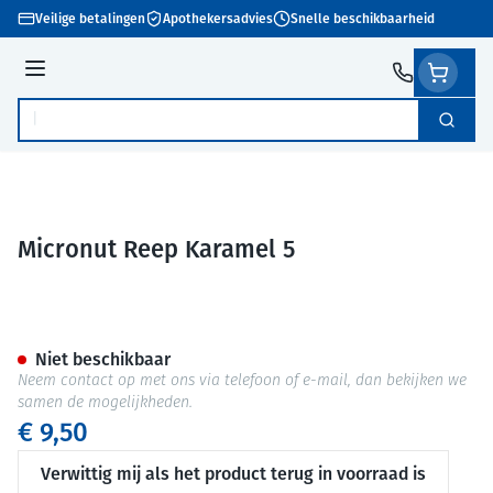
Ga naar de inhoud
Veilige betalingen
Apothekersadvies
Snelle beschikbaarheid
Menu
Zoek
Product, merk, categorie...
Micronut Reep Karamel 5
Micronut Reep Karamel 5
Niet beschikbaar
Neem contact op met ons via telefoon of e-mail, dan bekijken we
samen de mogelijkheden.
€ 9,50
Verwittig mij als het product terug in voorraad is