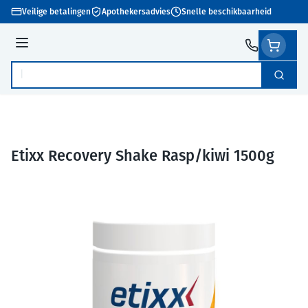
Ga naar de inhoud
Veilige betalingen
Apothekersadvies
Snelle beschikbaarheid
Menu
Zoek
Product, merk, categorie...
Etixx Recovery Shake Rasp/kiwi 1500g