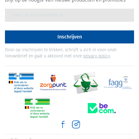
Blijf op de hoogte van nieuwe producten en promoties
E-mail adres
Inschrijven
Door op inschrijven te klikken, schrijft u zich in voor onze
nieuwsbrief en gaat u akkoord met onze
privacy policy
.