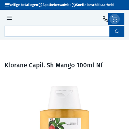
Ga naar de inhoud
Veilige betalingen
Apothekersadvies
Snelle beschikbaarheid
Menu
Zoek
Product, merk, categorie...
Klorane Capil. Sh Mango 100ml Nf