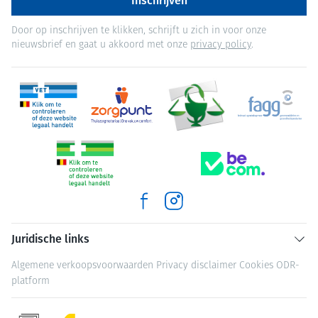
Inschrijven
Door op inschrijven te klikken, schrijft u zich in voor onze
nieuwsbrief en gaat u akkoord met onze
privacy policy
.
Juridische links
Algemene verkoopsvoorwaarden
Privacy disclaimer
Cookies
ODR-
platform