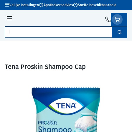
Ga naar de inhoud
Veilige betalingen
Apothekersadvies
Snelle beschikbaarheid
Menu
Zoek
Product, merk, categorie...
Tena Proskin Shampoo Cap