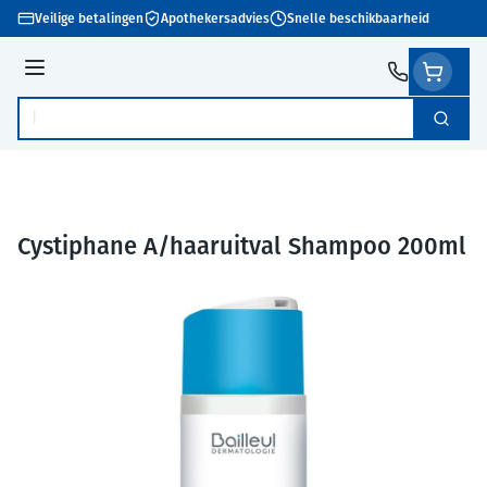
Ga naar de inhoud
Veilige betalingen
Apothekersadvies
Snelle beschikbaarheid
Menu
Zoek
Product, merk, categorie...
Cystiphane A/haaruitval Shampoo 200ml