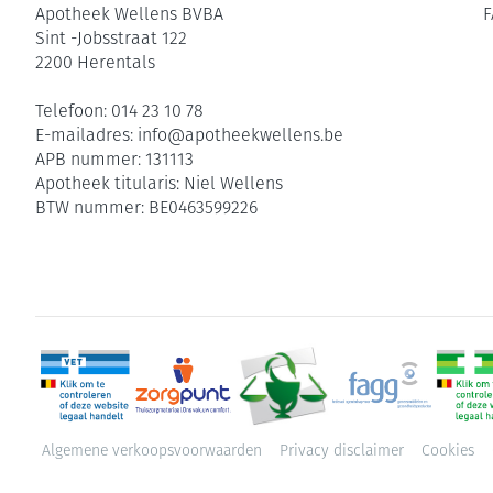
Apotheek Wellens BVBA
F
Sint -Jobsstraat 122
2200
Herentals
Telefoon:
014 23 10 78
E-mailadres:
info@
apotheekwellens.be
APB nummer:
131113
Apotheek titularis:
Niel Wellens
BTW nummer:
BE0463599226
Algemene verkoopsvoorwaarden
Privacy disclaimer
Cookies