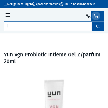
Ga naar de inhoud
Veilige betalingen
Apothekersadvies
Snelle beschikbaarheid
Menu
Zoek
Product, merk, categorie...
Yun Vgn Probiotic Intieme Gel Z/parfum
20ml