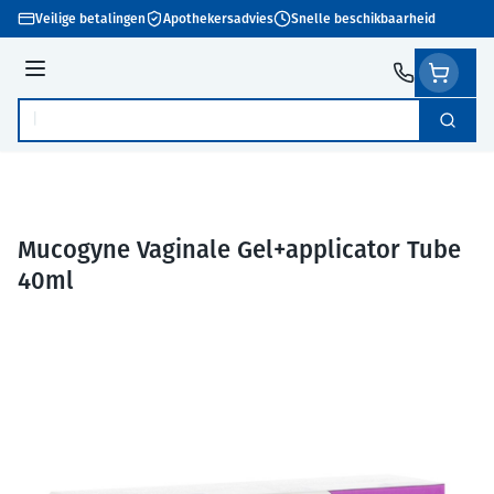
Ga naar de inhoud
Veilige betalingen
Apothekersadvies
Snelle beschikbaarheid
Menu
Zoek
Product, merk, categorie...
Mucogyne Vaginale Gel+applicator Tube
40ml