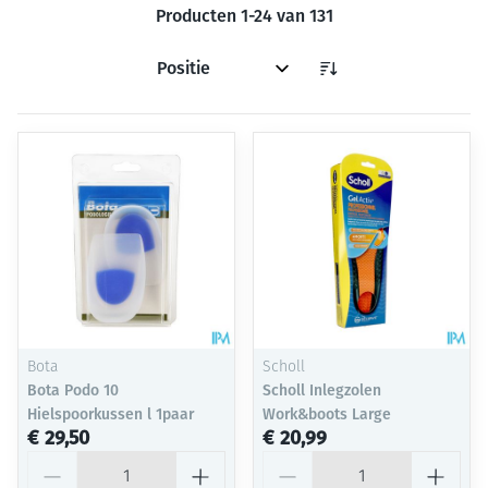
Producten
1
-
24
van
131
Sorteer op:
Bota
Scholl
Bota Podo 10
Scholl Inlegzolen
Hielspoorkussen l 1paar
Work&boots Large
€ 29,50
€ 20,99
Aantal
Aantal