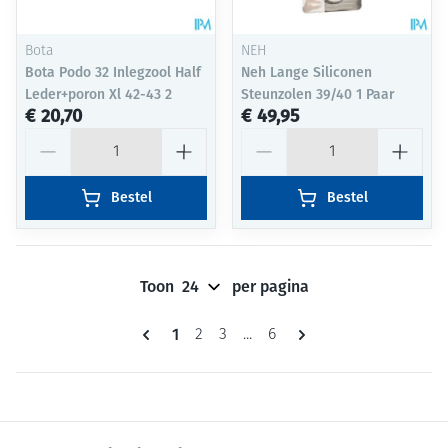
Bota
NEH
Bota Podo 32 Inlegzool Half
Neh Lange Siliconen
Leder+poron Xl 42-43 2
Steunzolen 39/40 1 Paar
€ 20,70
€ 49,95
Aantal
Aantal
Bestel
Bestel
Toon
per pagina
Pagina's
U lees momenteel pagina
1
Pagina
Pagina
Pagina
2
3
...
6