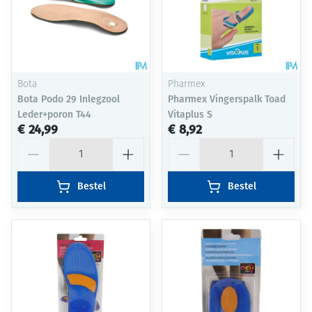
Bota
Pharmex
Bota Podo 29 Inlegzool
Pharmex Vingerspalk Toad
Leder+poron T44
Vitaplus S
€ 24,99
€ 8,92
Aantal
Aantal
Bestel
Bestel