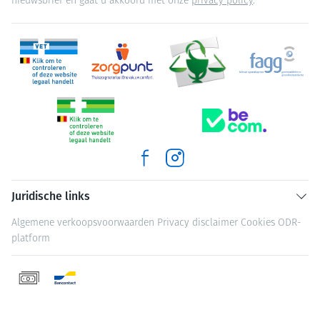
nieuwsbrief en gaat u akkoord met onze
privacy policy
.
Juridische links
Algemene verkoopsvoorwaarden
Privacy disclaimer
Cookies
ODR-
platform