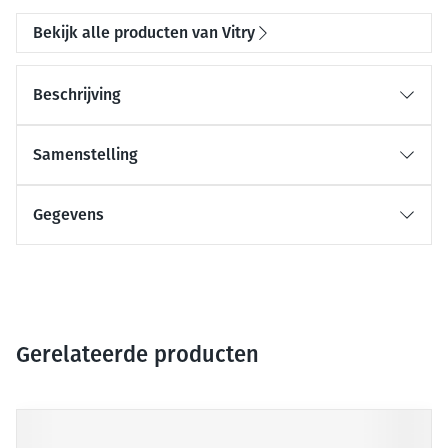
Bekijk alle producten van Vitry
Beschrijving
Samenstelling
Gegevens
Gerelateerde producten
Druk op om naar carrouselnavigatie te gaan
Navigeren door de elementen van de carrousel is mogelijk me
Druk om carrousel over te slaan