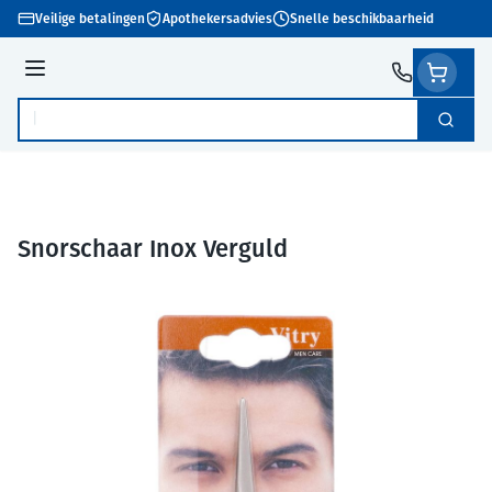
Ga naar de inhoud
Veilige betalingen
Apothekersadvies
Snelle beschikbaarheid
Menu
Zoek
Product, merk, categorie...
Snorschaar Inox Verguld