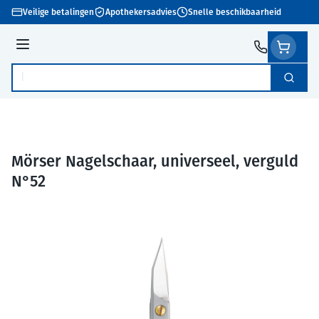
Ga naar de inhoud
Veilige betalingen
Apothekersadvies
Snelle beschikbaarheid
Menu
Zoek
Product, merk, categorie...
Mörser Nagelschaar, universeel, verguld
N°52