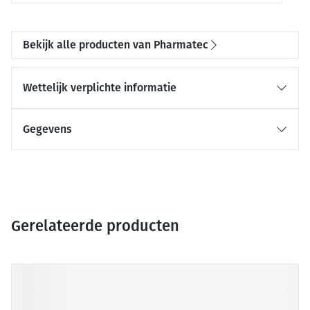
Bekijk alle producten van Pharmatec
Wettelijk verplichte informatie
Gegevens
Gerelateerde producten
Druk op om naar carrouselnavigatie te gaan
Navigeren door de elementen van de carrousel is mogelijk me
Druk om carrousel over te slaan