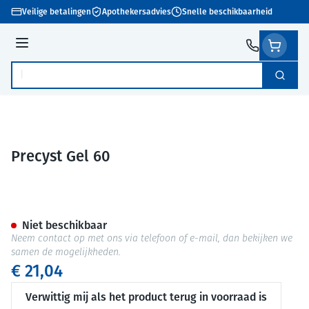
Ga naar de inhoud
Veilige betalingen
Apothekersadvies
Snelle beschikbaarheid
Menu
Zoek
Product, merk, categorie...
Precyst Gel 60
Precyst Gel 60
Niet beschikbaar
Neem contact op met ons via telefoon of e-mail, dan bekijken we
samen de mogelijkheden.
€ 21,04
Verwittig mij als het product terug in voorraad is