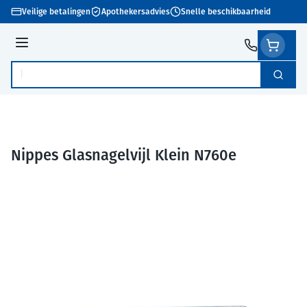
Ga naar de inhoud
Veilige betalingen
Apothekersadvies
Snelle beschikbaarheid
Menu
Zoek
Product, merk, categorie...
Nippes Glasnagelvijl Klein N760e