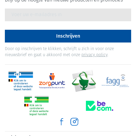
Blijf op de hoogte van nieuwe producten en promoties
E-mail adres
Inschrijven
Door op inschrijven te klikken, schrijft u zich in voor onze
nieuwsbrief en gaat u akkoord met onze
privacy policy
.