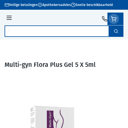
Ga naar de inhoud
Veilige betalingen
Apothekersadvies
Snelle beschikbaarheid
Menu
Zoek
Product, merk, categorie...
Multi-gyn Flora Plus Gel 5 X 5ml