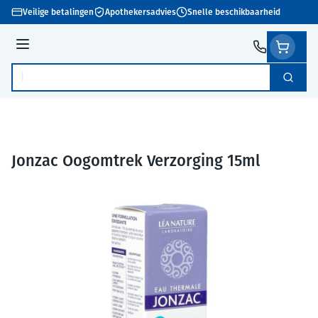
Ga naar de inhoud
Veilige betalingen
Apothekersadvies
Snelle beschikbaarheid
Menu
Zoek
Product, merk, categorie...
Jonzac Oogomtrek Verzorging 15ml