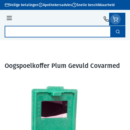
Ga naar de inhoud
Veilige betalingen
Apothekersadvies
Snelle beschikbaarheid
Menu
Zoek
Product, merk, categorie...
Oogspoelkoffer Plum Gevuld Covarmed