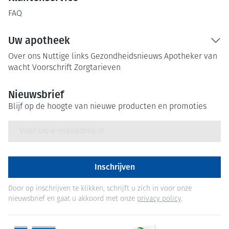
FAQ
Uw apotheek
Over ons
Nuttige links
Gezondheidsnieuws
Apotheker van
wacht
Voorschrift
Zorgtarieven
Nieuwsbrief
Blijf op de hoogte van nieuwe producten en promoties
E-mail adres
Inschrijven
Door op inschrijven te klikken, schrijft u zich in voor onze
nieuwsbrief en gaat u akkoord met onze
privacy policy
.