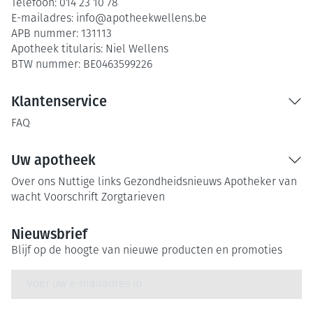
Telefoon:
014 23 10 78
E-mailadres:
info@
apotheekwellens.be
APB nummer:
131113
Apotheek titularis:
Niel Wellens
BTW nummer:
BE0463599226
Klantenservice
FAQ
Uw apotheek
Over ons
Nuttige links
Gezondheidsnieuws
Apotheker van
wacht
Voorschrift
Zorgtarieven
Nieuwsbrief
Blijf op de hoogte van nieuwe producten en promoties
E-mail adres