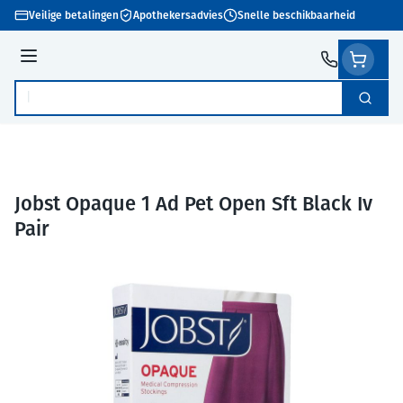
Ga naar de inhoud
Veilige betalingen
Apothekersadvies
Snelle beschikbaarheid
Menu
Zoek
Product, merk, categorie...
Jobst Opaque 1 Ad Pet Open Sft Black Iv
Pair