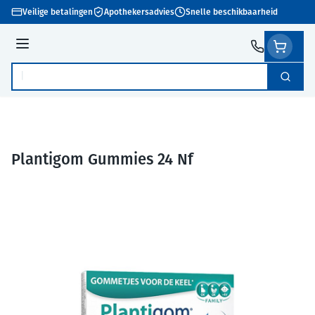
Ga naar de inhoud
Veilige betalingen
Apothekersadvies
Snelle beschikbaarheid
Menu
Zoek
Product, merk, categorie...
Plantigom Gummies 24 Nf