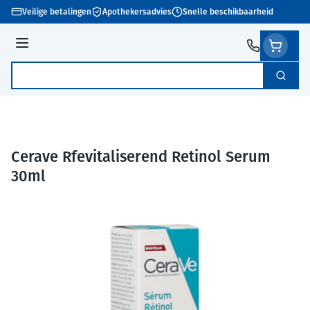
Ga naar de inhoud
Veilige betalingen
Apothekersadvies
Snelle beschikbaarheid
Menu
Zoek
Product, merk, categorie...
Cerave Rfevitaliserend Retinol Serum
30ml