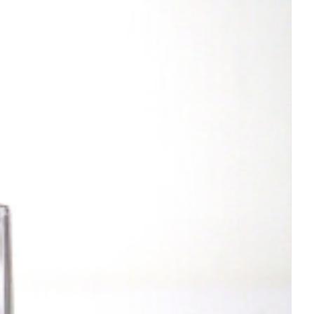
rende
Parfums en
geurproducten
CBD