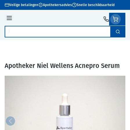
Ga naar de inhoud
Veilige betalingen
Apothekersadvies
Snelle beschikbaarheid
Menu
Zoek
Product, merk, categorie...
Apotheker Niel Wellens Acnepro Serum