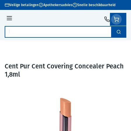
Ga naar de inhoud
Veilige betalingen
Apothekersadvies
Snelle beschikbaarheid
Menu
Zoek
Product, merk, categorie...
Cent Pur Cent Covering Concealer Peach
1,8ml