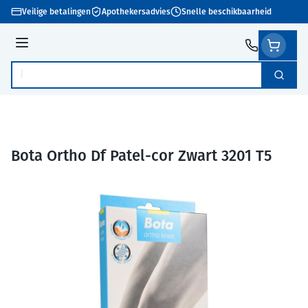
Ga naar de inhoud
Veilige betalingen
Apothekersadvies
Snelle beschikbaarheid
Menu
Zoek
Product, merk, categorie...
Bota Ortho Df Patel-cor Zwart 3201 T5