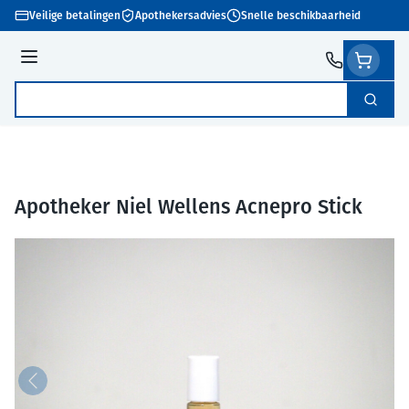
Ga naar de inhoud
Veilige betalingen
Apothekersadvies
Snelle beschikbaarheid
Menu
Zoek
Product, merk, categorie...
Apotheker Niel Wellens Acnepro Stick