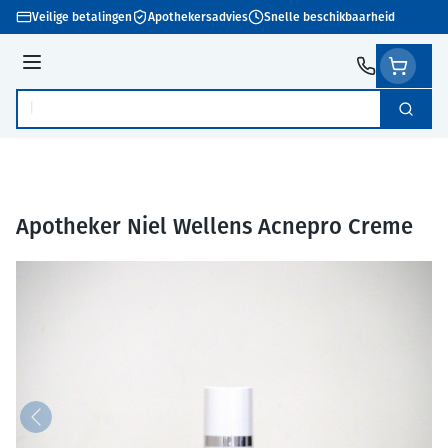
Ga naar de inhoud
Veilige betalingen
Apothekersadvies
Snelle beschikbaarheid
Menu
Zoek
Product, merk, categorie...
Apotheker Niel Wellens Acnepro Creme