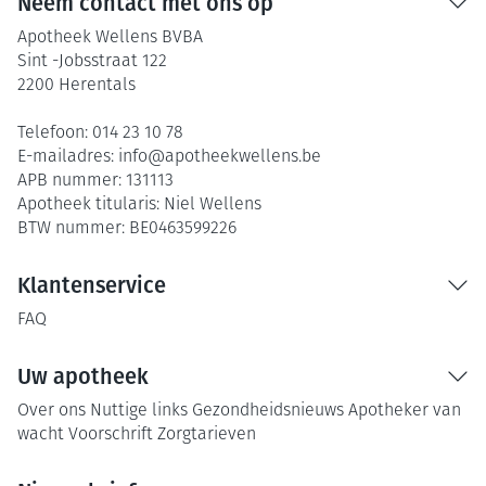
Neem contact met ons op
Apotheek Wellens BVBA
Sint -Jobsstraat 122
2200
Herentals
Telefoon:
014 23 10 78
E-mailadres:
info@
apotheekwellens.be
APB nummer:
131113
Apotheek titularis:
Niel Wellens
BTW nummer:
BE0463599226
Klantenservice
FAQ
Uw apotheek
Over ons
Nuttige links
Gezondheidsnieuws
Apotheker van
wacht
Voorschrift
Zorgtarieven