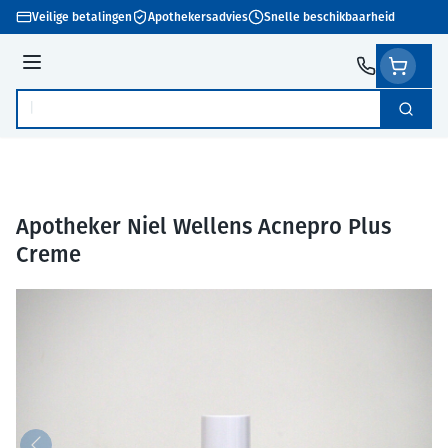
Ga naar de inhoud
Veilige betalingen
Apothekersadvies
Snelle beschikbaarheid
Menu
Zoek
Product, merk, categorie...
Apotheker Niel Wellens Acnepro Plus
Creme