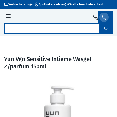
Ga naar de inhoud
Veilige betalingen
Apothekersadvies
Snelle beschikbaarheid
Menu
Zoek
Product, merk, categorie...
Yun Vgn Sensitive Intieme Wasgel
Z/parfum 150ml