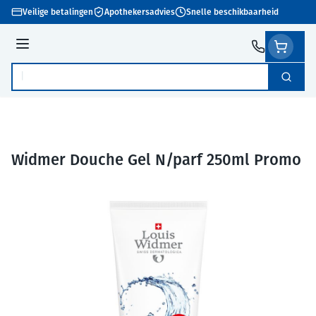
Ga naar de inhoud
Veilige betalingen
Apothekersadvies
Snelle beschikbaarheid
Menu
Zoek
Product, merk, categorie...
Widmer Douche Gel N/parf 250ml Promo