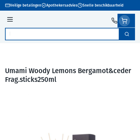
Ga naar de inhoud
Veilige betalingen
Apothekersadvies
Snelle beschikbaarheid
Menu
Zoek
Product, merk, categorie...
Umami Woody Lemons Bergamot&ceder
Frag.sticks250ml