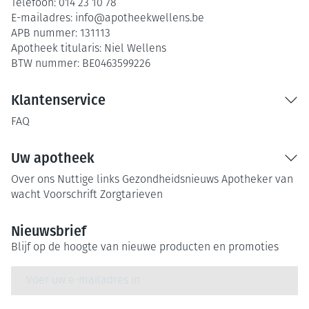
Telefoon:
014 23 10 78
E-mailadres:
info@
apotheekwellens.be
APB nummer:
131113
Apotheek titularis:
Niel Wellens
BTW nummer:
BE0463599226
Klantenservice
FAQ
Uw apotheek
Over ons
Nuttige links
Gezondheidsnieuws
Apotheker van
wacht
Voorschrift
Zorgtarieven
Nieuwsbrief
Blijf op de hoogte van nieuwe producten en promoties
E-mail adres