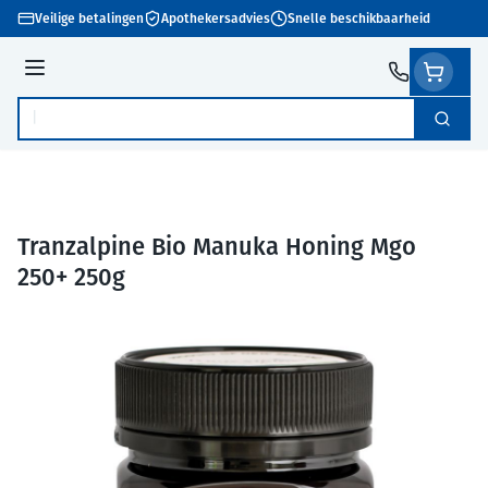
Ga naar de inhoud
Veilige betalingen
Apothekersadvies
Snelle beschikbaarheid
Menu
Zoek
Product, merk, categorie...
Tranzalpine Bio Manuka Honing Mgo
250+ 250g