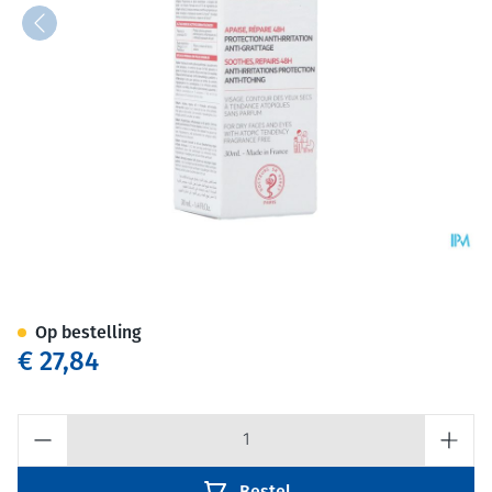
Svr Topialyse Palpebral Bals
Op bestelling
€ 27,84
Aantal
Bestel