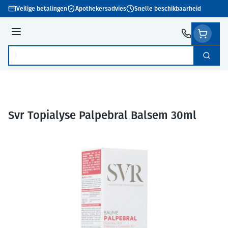
Ga naar de inhoud
Veilige betalingen
Apothekersadvies
Snelle beschikbaarheid
Menu
Zoek
Product, merk, categorie...
Svr Topialyse Palpebral Balsem 30ml