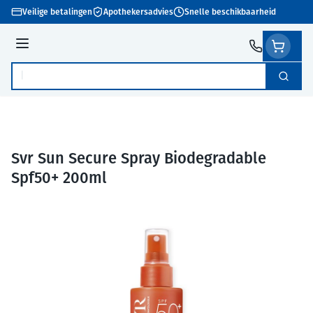
Ga naar de inhoud
Veilige betalingen
Apothekersadvies
Snelle beschikbaarheid
Menu
Zoek
Product, merk, categorie...
Svr Sun Secure Spray Biodegradable
Spf50+ 200ml