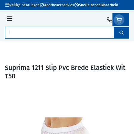
Ga naar de inhoud
Veilige betalingen
Apothekersadvies
Snelle beschikbaarheid
Menu
Zoek
Product, merk, categorie...
Suprima 1211 Slip Pvc Brede Elastiek Wit
T58